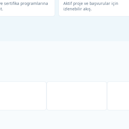
e sertifika programlarına
Aktif proje ve başvurular için
ıt.
izlenebilir akış.
Partner
Partner
P