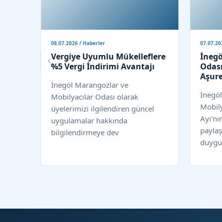
08.07.2026 / Haberler
07.07.20
Vergiye Uyumlu Mükelleflere
İnegö
‹
›
%5 Vergi İndirimi Avantajı
Odası
Aşure
İnegöl Marangozlar ve
İnegö
Mobilyacılar Odası olarak
Mobil
üyelerimizi ilgilendiren güncel
Ayı'nı
uygulamalar hakkında
paylaş
bilgilendirmeye dev
duygul