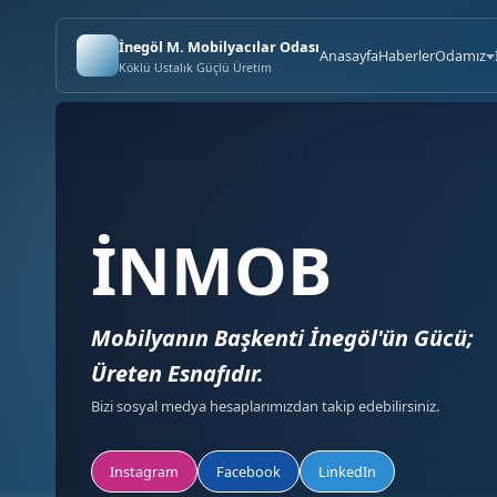
İnegöl M. Mobilyacılar Odası
Anasayfa
Haberler
Odamız
Köklü Ustalık Güçlü Üretim
İNMOB
Mobilyanın Başkenti İnegöl'ün Gücü;
Üreten Esnafıdır.
Bizi sosyal medya hesaplarımızdan takip edebilirsiniz.
Instagram
Facebook
LinkedIn