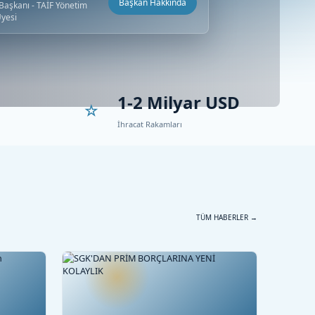
Başkan Hakkında
aşkanı - TAİF Yönetim
Üyesi
1-2 Milyar USD
İhracat Rakamları
TÜM HABERLER →