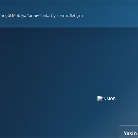
İnegöl Mobilya Tarihi
İlanlar
Üyelerimiz
İletişim
Yasin