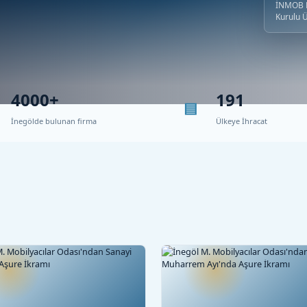
İNMOB B
Kurulu 
4000+
191
İnegölde bulunan firma
Ülkeye İhracat