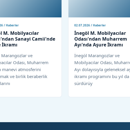
26 / Haberler
02.07.2026 / Haberler
l M. Mobilyacılar
İnegöl M. Mobilyacılar
'ndan Sanayi Camii'nde
Odası'ndan Muharrem
 İkramı
Ayı'nda Aşure İkramı
l Marangozlar ve
İnegöl Marangozlar ve
yacılar Odası, Muharrem
Mobilyacılar Odası, Muhar
n manevi atmosferini
Ayı dolayısıyla geleneksel a
mak ve birlik beraberlik
ikramı programını bu yıl da
arını
sürdürüy