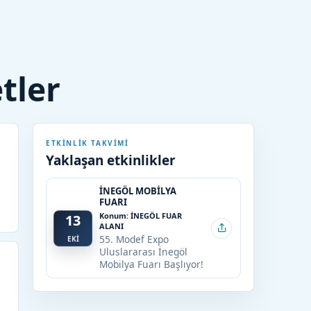
etler
ETKINLIK TAKVIMI
Yaklaşan etkinlikler
İNEGÖL MOBİLYA
FUARI
Konum: İNEGÖL FUAR
13
ALANI
55. Modef Expo
EKİ
Uluslararası İnegöl
Mobilya Fuarı Başlıyor!