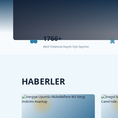
1766+
Aktif Odamıza Kayıtlı Üye Sayımız
HABERLER