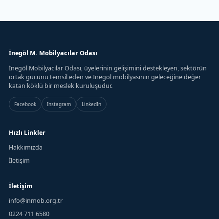
İnegöl M. Mobilyacılar Odası
İnegöl Mobilyacılar Odası, üyelerinin gelişimini destekleyen, sektörün
ortak gücünü temsil eden ve İnegöl mobilyasının geleceğine değer
katan köklü bir meslek kuruluşudur.
Facebook
Instagram
LinkedIn
Hızlı Linkler
Hakkımızda
İletişim
İletişim
info@inmob.org.tr
0224 711 6580