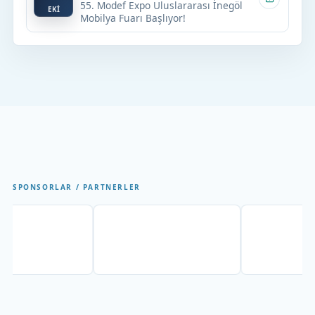
55. Modef Expo Uluslararası İnegöl
EKİ
Mobilya Fuarı Başlıyor!
SPONSORLAR / PARTNERLER
Partner
Partner
Par