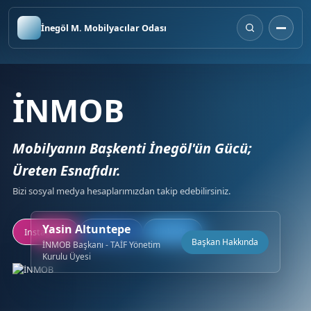
İnegöl M. Mobilyacılar Odası
İNMOB
Mobilyanın Başkenti İnegöl'ün Gücü;
Üreten Esnafıdır.
Bizi sosyal medya hesaplarımızdan takip edebilirsiniz.
Yasin Altuntepe
Instagram
Facebook
LinkedIn
Başkan Hakkında
İNMOB Başkanı - TAİF Yönetim
Kurulu Üyesi