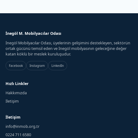
İnegöl M. Mobilyacılar Odası
İnegöl Mobilyacılar Odası, üyelerinin gelişimini destekleyen, sektörün
ortak gücünü temsil eden ve İnegöl mobilyasının geleceğine değer
katan köklü bir meslek kuruluşudur.
Facebook
Instagram
LinkedIn
Hızlı Linkler
Hakkımızda
İletişim
İletişim
info@inmob.org.tr
0224 711 6580