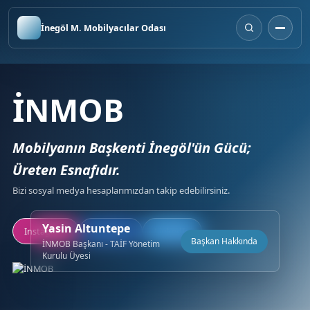
İnegöl M. Mobilyacılar Odası
İNMOB
Mobilyanın Başkenti İnegöl'ün Gücü;
Üreten Esnafıdır.
Bizi sosyal medya hesaplarımızdan takip edebilirsiniz.
Yasin Altuntepe
Instagram
Facebook
LinkedIn
Başkan Hakkında
İNMOB Başkanı - TAİF Yönetim
Kurulu Üyesi