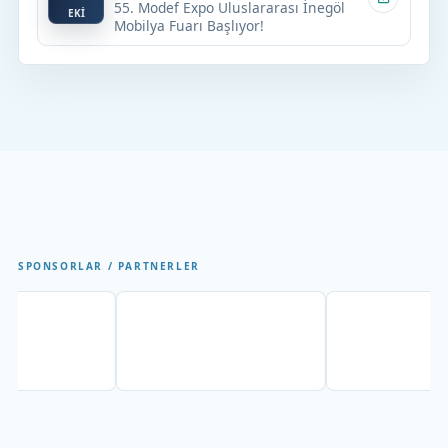
55. Modef Expo Uluslararası İnegöl
EKİ
Mobilya Fuarı Başlıyor!
SPONSORLAR / PARTNERLER
artner
Partner
Partne