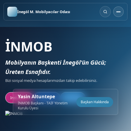
İnegöl M. Mobilyacılar Odası
İNMOB
Mobilyanın Başkenti İnegöl'ün Gücü;
Üreten Esnafıdır.
Bizi sosyal medya hesaplarımızdan takip edebilirsiniz.
Yasin Altuntepe
Instagram
Facebook
LinkedIn
Başkan Hakkında
İNMOB Başkanı - TAİF Yönetim
Kurulu Üyesi