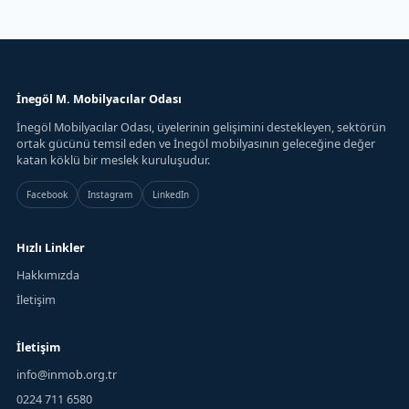
İnegöl M. Mobilyacılar Odası
İnegöl Mobilyacılar Odası, üyelerinin gelişimini destekleyen, sektörün
ortak gücünü temsil eden ve İnegöl mobilyasının geleceğine değer
katan köklü bir meslek kuruluşudur.
Facebook
Instagram
LinkedIn
Hızlı Linkler
Hakkımızda
İletişim
İletişim
info@inmob.org.tr
0224 711 6580