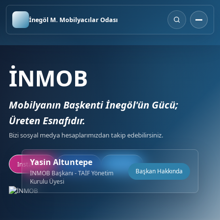
İnegöl M. Mobilyacılar Odası
İNMOB
Mobilyanın Başkenti İnegöl'ün Gücü;
Üreten Esnafıdır.
Bizi sosyal medya hesaplarımızdan takip edebilirsiniz.
Yasin Altuntepe
Instagram
Facebook
LinkedIn
Başkan Hakkında
İNMOB Başkanı - TAİF Yönetim
Kurulu Üyesi