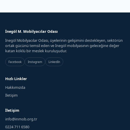
İnegöl M. Mobilyacılar Odası
İnegöl Mobilyacılar Odası, üyelerinin gelişimini destekleyen, sektörün
ortak gücünü temsil eden ve İnegöl mobilyasının geleceğine değer
katan köklü bir meslek kuruluşudur.
Facebook
Instagram
LinkedIn
Hızlı Linkler
Hakkımızda
İletişim
İletişim
info@inmob.org.tr
0224 711 6580