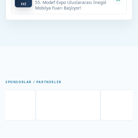
55. Modef Expo Uluslararası İnegöl
EKİ
Mobilya Fuarı Başlıyor!
SPONSORLAR / PARTNERLER
artner
Partner
Partn