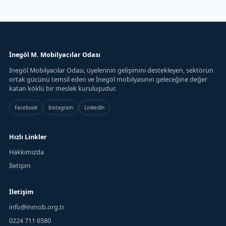
İnegöl M. Mobilyacılar Odası
İnegöl Mobilyacılar Odası, üyelerinin gelişimini destekleyen, sektörün
ortak gücünü temsil eden ve İnegöl mobilyasının geleceğine değer
katan köklü bir meslek kuruluşudur.
Facebook
Instagram
LinkedIn
Hızlı Linkler
Hakkımızda
İletişim
İletişim
info@inmob.org.tr
0224 711 6580