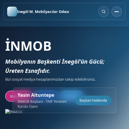
İnegöl M. Mobilyacılar Odası
İNMOB
Mobilyanın Başkenti İnegöl'ün Gücü;
Üreten Esnafıdır.
Bizi sosyal medya hesaplarımızdan takip edebilirsiniz.
Yasin Altuntepe
Instagram
Facebook
LinkedIn
Başkan Hakkında
İNMOB Başkanı - TAİF Yönetim
Kurulu Üyesi