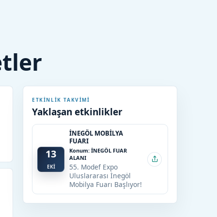
etler
ETKINLIK TAKVIMI
Yaklaşan etkinlikler
İNEGÖL MOBİLYA
FUARI
Konum: İNEGÖL FUAR
13
ALANI
55. Modef Expo
EKİ
Uluslararası İnegöl
Mobilya Fuarı Başlıyor!