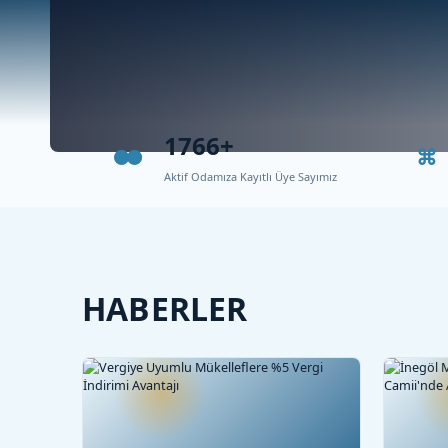
1766+
Aktif Odamıza Kayıtlı Üye Sayımız
HABERLER