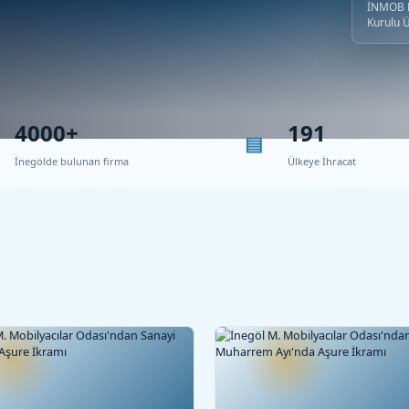
İNMOB B
Kurulu 
4000+
191
İnegölde bulunan firma
Ülkeye İhracat