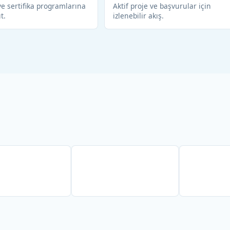
e sertifika programlarına
Aktif proje ve başvurular için
ıt.
izlenebilir akış.
Partner
Partner
Partn