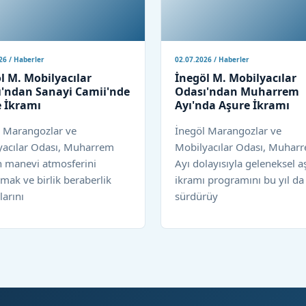
26 / Haberler
02.07.2026 / Haberler
l M. Mobilyacılar
İnegöl M. Mobilyacılar
'ndan Sanayi Camii'nde
Odası'ndan Muharrem
 İkramı
Ayı'nda Aşure İkramı
l Marangozlar ve
İnegöl Marangozlar ve
yacılar Odası, Muharrem
Mobilyacılar Odası, Muhar
n manevi atmosferini
Ayı dolayısıyla geleneksel a
mak ve birlik beraberlik
ikramı programını bu yıl da
arını
sürdürüy