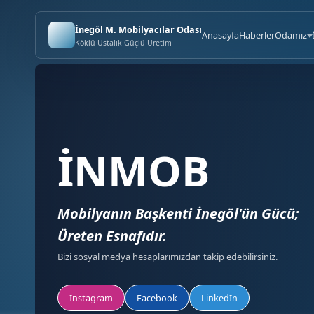
İnegöl M. Mobilyacılar Odası
Anasayfa
Haberler
Odamız
Köklü Ustalık Güçlü Üretim
İNMOB
Mobilyanın Başkenti İnegöl'ün Gücü;
Üreten Esnafıdır.
Bizi sosyal medya hesaplarımızdan takip edebilirsiniz.
Instagram
Facebook
LinkedIn