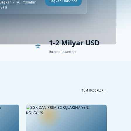
Başkan Hakkında
aşkanı - TAİF Yönetim
Üyesi
1-2 Milyar USD
İhracat Rakamları
TÜM HABERLER →