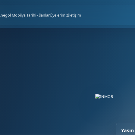
İnegöl Mobilya Tarihi
İlanlar
Üyelerimiz
İletişim
Yasin