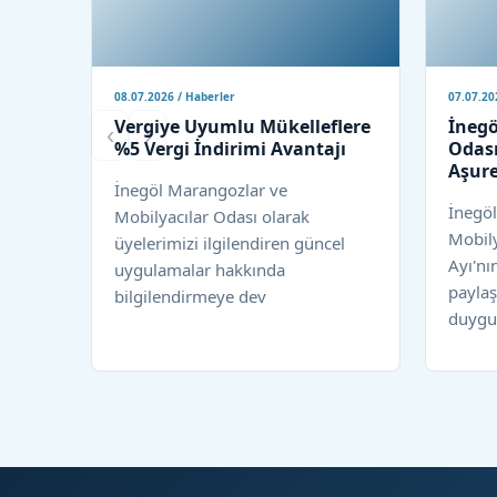
08.07.2026 / Haberler
07.07.20
Vergiye Uyumlu Mükelleflere
İnegö
‹
›
%5 Vergi İndirimi Avantajı
Odası
Aşure
İnegöl Marangozlar ve
İnegö
Mobilyacılar Odası olarak
Mobil
üyelerimizi ilgilendiren güncel
Ayı'nı
uygulamalar hakkında
paylaş
bilgilendirmeye dev
duygul