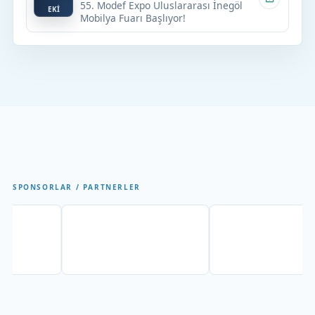
55. Modef Expo Uluslararası İnegöl
EKİ
Mobilya Fuarı Başlıyor!
SPONSORLAR / PARTNERLER
r
Partner
Partner