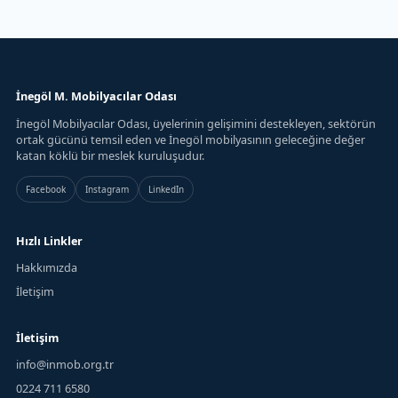
İnegöl M. Mobilyacılar Odası
İnegöl Mobilyacılar Odası, üyelerinin gelişimini destekleyen, sektörün
ortak gücünü temsil eden ve İnegöl mobilyasının geleceğine değer
katan köklü bir meslek kuruluşudur.
Facebook
Instagram
LinkedIn
Hızlı Linkler
Hakkımızda
İletişim
İletişim
info@inmob.org.tr
0224 711 6580