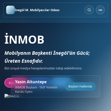
İnegöl M. Mobilyacılar Odası
İNMOB
Mobilyanın Başkenti İnegöl'ün Gücü;
Üreten Esnafıdır.
Bizi sosyal medya hesaplarımızdan takip edebilirsiniz.
Yasin Altuntepe
Instagram
Facebook
LinkedIn
Başkan Hakkında
İNMOB Başkanı - TAİF Yönetim
Kurulu Üyesi