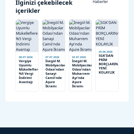
İlginizi çekebilecek
Haberler
içerikler
25.06.2026
SGK'DAN
08.07.2026
07.07.2026
02.07.2026
PRİM
Vergiye
İnegöl M.
İnegöl M.
BORÇLARINA
Uyumlu
Mobilyacılar
Mobilyacılar
YENİ
Mükelleflere
Odası'ndan
Odası'ndan
KOLAYLIK
%5 Vergi
Sanayi
Muharrem
İndirimi
Camii'nde
Ayı'nda
Avantajı
Aşure
Aşure
İkramı
İkramı