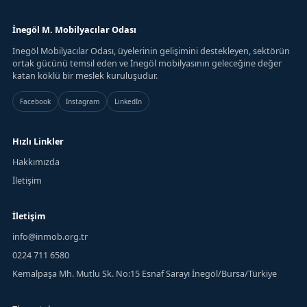
İnegöl M. Mobilyacılar Odası
İnegöl Mobilyacılar Odası, üyelerinin gelişimini destekleyen, sektörün
ortak gücünü temsil eden ve İnegöl mobilyasının geleceğine değer
katan köklü bir meslek kuruluşudur.
Facebook
Instagram
LinkedIn
Hızlı Linkler
Hakkımızda
İletişim
İletişim
info@inmob.org.tr
0224 711 6580
Kemalpaşa Mh. Mutlu Sk. No:15 Esnaf Sarayı İnegöl/Bursa/Türkiye