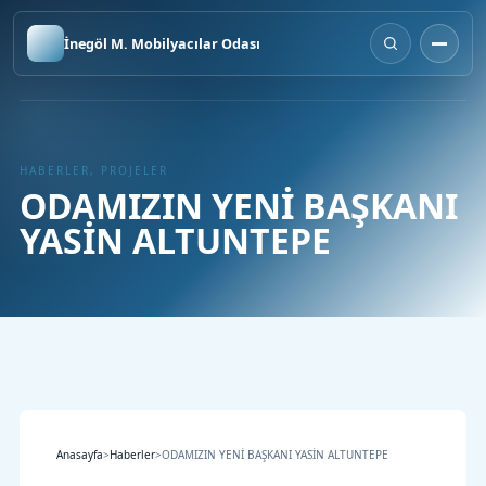
İnegöl M. Mobilyacılar Odası
HABERLER, PROJELER
ODAMIZIN YENİ BAŞKANI
YASİN ALTUNTEPE
Anasayfa
>
Haberler
>
ODAMIZIN YENİ BAŞKANI YASİN ALTUNTEPE