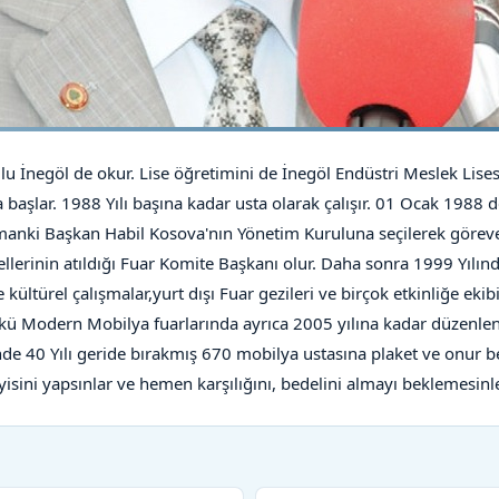
u İnegöl de okur. Lise öğretimini de İnegöl Endüstri Meslek Lisesi
başlar. 1988 Yılı başına kadar usta olarak çalışır.
01 Ocak 1988 de 
nki Başkan Habil Kosova'nın Yönetim Kuruluna seçilerek göreve b
lerinin atıldığı Fuar Komite Başkanı olur.
Daha sonra 1999 Yılınd
 kültürel çalışmalar,yurt dışı Fuar gezileri ve birçok etkinliğe ekib
kü Modern Mobilya fuarlarında ayrıca 2005 yılına kadar düzenlen
de 40 Yılı geride bırakmış 670 mobilya ustasına plaket ve onur bel
isini yapsınlar ve hemen karşılığını, bedelini almayı beklemesinle