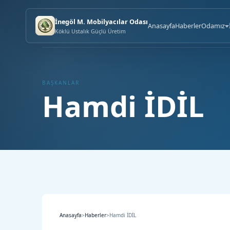
İnegöl M. Mobilyacılar Odası
Anasayfa
Haberler
Odamız
Köklü Ustalık Güçlü Üretim
BAŞKANLAR
Hamdi İDİL
Anasayfa
>
Haberler
>
Hamdi İDİL