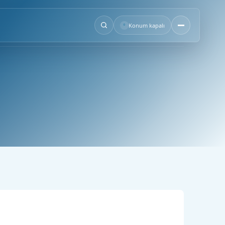
°
Konum kapalı