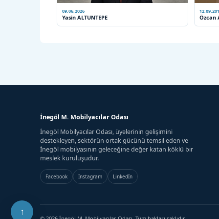
09.06.2026
12.09.20
Yasin ALTUNTEPE
Özcan
İnegöl M. Mobilyacılar Odası
İnegöl Mobilyacılar Odası, üyelerinin gelişimini
destekleyen, sektörün ortak gücünü temsil eden ve
İnegöl mobilyasının geleceğine değer katan köklü bir
meslek kuruluşudur.
Facebook
Instagram
LinkedIn
© 2026 İnegöl M. Mobilyacılar Odası. Tüm hakları saklıdır.