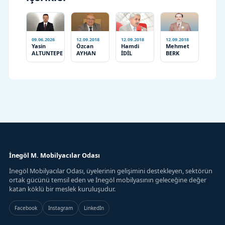
09.06.2026
12.09.2018
12.09.2018
12.09.2018
Yasin
Özcan
Hamdi
Mehmet
ALTUNTEPE
AYHAN
İDİL
BERK
İnegöl M. Mobilyacılar Odası
İnegöl Mobilyacılar Odası, üyelerinin gelişimini destekleyen, sektörün
ortak gücünü temsil eden ve İnegöl mobilyasının geleceğine değer
katan köklü bir meslek kuruluşudur.
Facebook
Instagram
LinkedIn