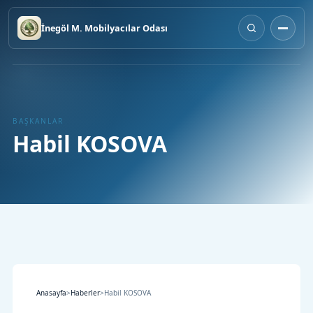
İnegöl M. Mobilyacılar Odası
BAŞKANLAR
Habil KOSOVA
Anasayfa
>
Haberler
>
Habil KOSOVA