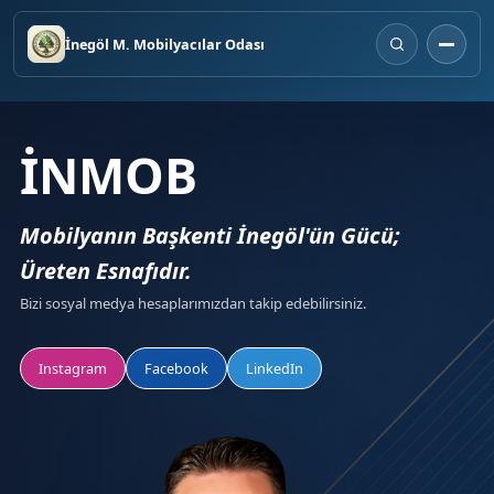
İnegöl M. Mobilyacılar Odası
İNMOB
Mobilyanın Başkenti İnegöl'ün Gücü;
Üreten Esnafıdır.
Bizi sosyal medya hesaplarımızdan takip edebilirsiniz.
Instagram
Facebook
LinkedIn