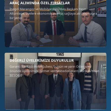
ARAÇ ALIMINDA ÖZEL FIRSATLAR
İnegöl Marangoz ve Mobilyacılar Odası Başkanı Yasin
Altuntepe, üyelere ekonomik avantaj sağlayacak çalışmalara
bir yenis
DEĞERLİ ÜYELERİMİZE DUYURULUR
Garanti Bankası Mobil Şubesi, bugün ve yarın Odamızın
önünde üyelerimize hizmet vermektedir.Garanti Bankası’ndan
BESOB E
‹
›