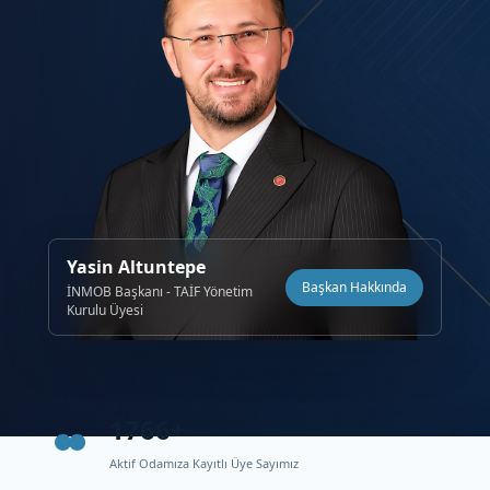
Yasin Altuntepe
Başkan Hakkında
İNMOB Başkanı - TAİF Yönetim
Kurulu Üyesi
1766+
Aktif Odamıza Kayıtlı Üye Sayımız