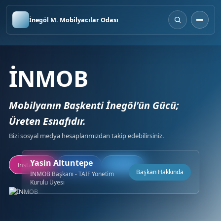
İnegöl M. Mobilyacılar Odası
İNMOB
Mobilyanın Başkenti İnegöl'ün Gücü;
Üreten Esnafıdır.
Bizi sosyal medya hesaplarımızdan takip edebilirsiniz.
Yasin Altuntepe
Instagram
Facebook
LinkedIn
Başkan Hakkında
İNMOB Başkanı - TAİF Yönetim
Kurulu Üyesi