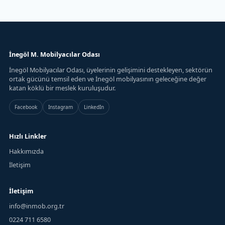
İnegöl M. Mobilyacılar Odası
İnegöl Mobilyacılar Odası, üyelerinin gelişimini destekleyen, sektörün
ortak gücünü temsil eden ve İnegöl mobilyasının geleceğine değer
katan köklü bir meslek kuruluşudur.
Facebook
Instagram
LinkedIn
Hızlı Linkler
Hakkımızda
İletişim
İletişim
info@inmob.org.tr
0224 711 6580