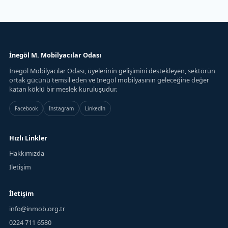
İnegöl M. Mobilyacılar Odası
İnegöl Mobilyacılar Odası, üyelerinin gelişimini destekleyen, sektörün
ortak gücünü temsil eden ve İnegöl mobilyasının geleceğine değer
katan köklü bir meslek kuruluşudur.
Facebook
Instagram
LinkedIn
Hızlı Linkler
Hakkımızda
İletişim
İletişim
info@inmob.org.tr
0224 711 6580