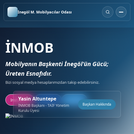
İnegöl M. Mobilyacılar Odası
İNMOB
Mobilyanın Başkenti İnegöl'ün Gücü;
Üreten Esnafıdır.
Bizi sosyal medya hesaplarımızdan takip edebilirsiniz.
Yasin Altuntepe
Instagram
Facebook
LinkedIn
Başkan Hakkında
İNMOB Başkanı - TAİF Yönetim
Kurulu Üyesi