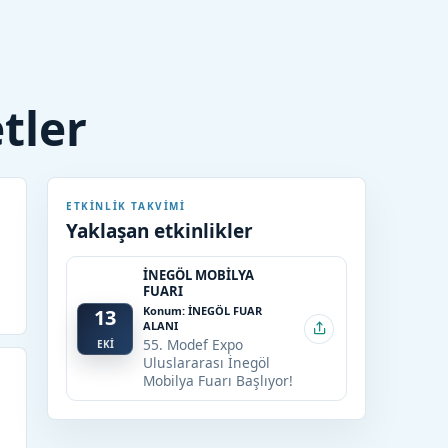
etler
ETKINLIK TAKVIMI
Yaklaşan etkinlikler
İNEGÖL MOBİLYA
FUARI
Konum: İNEGÖL FUAR
13
ALANI
55. Modef Expo
EKİ
Uluslararası İnegöl
Mobilya Fuarı Başlıyor!