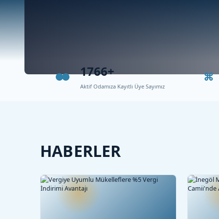
1766+
Aktif Odamıza Kayıtlı Üye Sayımız
HABERLER