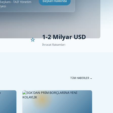
Başkan Hakkında
aşkanı - TAİF Yönetim
Üyesi
1-2 Milyar USD
İhracat Rakamları
TÜM HABERLER →