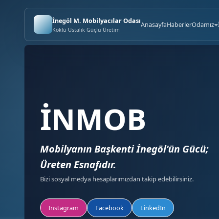
İnegöl M. Mobilyacılar Odası
Anasayfa
Haberler
Odamız
Köklü Ustalık Güçlü Üretim
İNMOB
Mobilyanın Başkenti İnegöl'ün Gücü;
Üreten Esnafıdır.
Bizi sosyal medya hesaplarımızdan takip edebilirsiniz.
Instagram
Facebook
LinkedIn