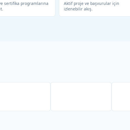
e sertifika programlarına
Aktif proje ve başvurular için
ıt.
izlenebilir akış.
Partner
Partner