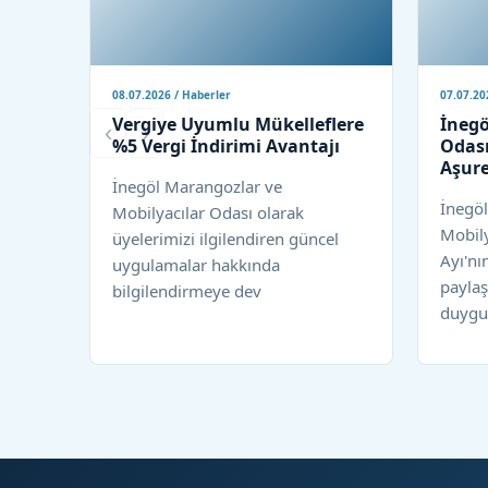
08.07.2026 / Haberler
07.07.20
Vergiye Uyumlu Mükelleflere
İnegö
‹
›
%5 Vergi İndirimi Avantajı
Odası
Aşure
İnegöl Marangozlar ve
İnegö
Mobilyacılar Odası olarak
Mobil
üyelerimizi ilgilendiren güncel
Ayı'nı
uygulamalar hakkında
paylaş
bilgilendirmeye dev
duygul