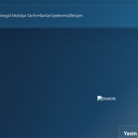
İnegöl Mobilya Tarihi
İlanlar
Üyelerimiz
İletişim
Yasin