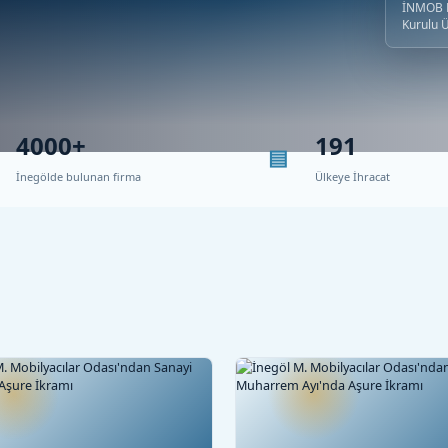
İNMOB B
Kurulu 
4000+
191
İnegölde bulunan firma
Ülkeye İhracat