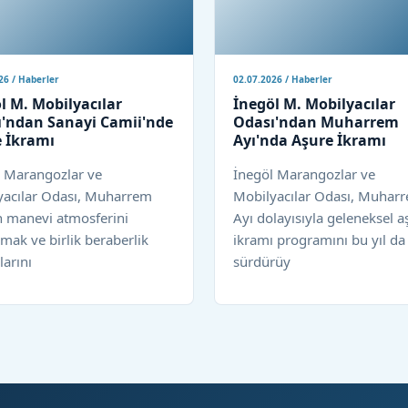
26 / Haberler
02.07.2026 / Haberler
l M. Mobilyacılar
İnegöl M. Mobilyacılar
'ndan Sanayi Camii'nde
Odası'ndan Muharrem
 İkramı
Ayı'nda Aşure İkramı
l Marangozlar ve
İnegöl Marangozlar ve
yacılar Odası, Muharrem
Mobilyacılar Odası, Muhar
n manevi atmosferini
Ayı dolayısıyla geleneksel a
mak ve birlik beraberlik
ikramı programını bu yıl da
arını
sürdürüy