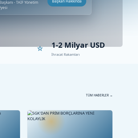
Başkan Hakkında
aşkanı - TAİF Yönetim
Üyesi
1-2 Milyar USD
İhracat Rakamları
TÜM HABERLER →