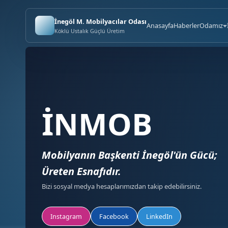
İnegöl M. Mobilyacılar Odası
Anasayfa
Haberler
Odamız
Köklü Ustalık Güçlü Üretim
İNMOB
Mobilyanın Başkenti İnegöl'ün Gücü;
Üreten Esnafıdır.
Bizi sosyal medya hesaplarımızdan takip edebilirsiniz.
Instagram
Facebook
LinkedIn