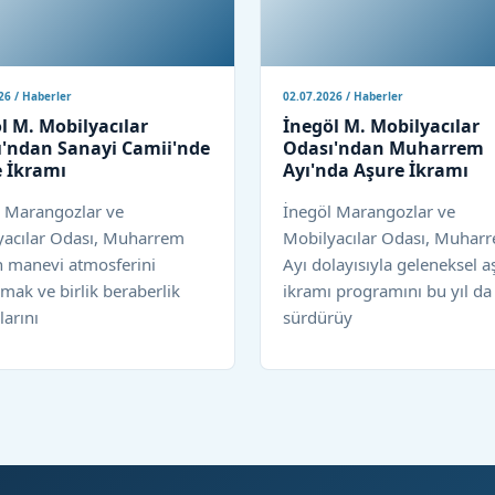
26 / Haberler
02.07.2026 / Haberler
l M. Mobilyacılar
İnegöl M. Mobilyacılar
'ndan Sanayi Camii'nde
Odası'ndan Muharrem
 İkramı
Ayı'nda Aşure İkramı
l Marangozlar ve
İnegöl Marangozlar ve
yacılar Odası, Muharrem
Mobilyacılar Odası, Muhar
n manevi atmosferini
Ayı dolayısıyla geleneksel a
mak ve birlik beraberlik
ikramı programını bu yıl da
arını
sürdürüy