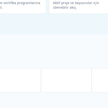
e sertifika programlarına
Aktif proje ve başvurular için
ıt.
izlenebilir akış.
Partner
Partner