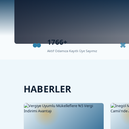
1766+
Aktif Odamıza Kayıtlı Üye Sayımız
HABERLER