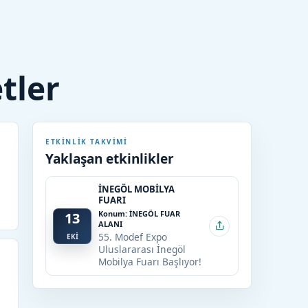
etler
ETKINLIK TAKVIMI
Yaklaşan etkinlikler
İNEGÖL MOBİLYA
FUARI
Konum: İNEGÖL FUAR
13
ALANI
55. Modef Expo
EKİ
Uluslararası İnegöl
Mobilya Fuarı Başlıyor!