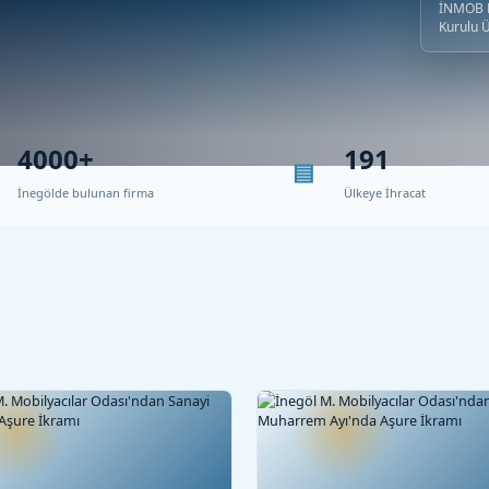
İNMOB B
Kurulu 
4000+
191
İnegölde bulunan firma
Ülkeye İhracat