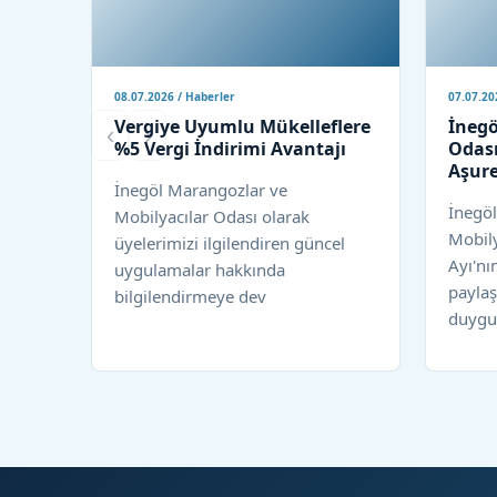
08.07.2026 / Haberler
07.07.20
Vergiye Uyumlu Mükelleflere
İnegö
‹
›
%5 Vergi İndirimi Avantajı
Odası
Aşure
İnegöl Marangozlar ve
İnegö
Mobilyacılar Odası olarak
Mobil
üyelerimizi ilgilendiren güncel
Ayı'nı
uygulamalar hakkında
paylaş
bilgilendirmeye dev
duygul