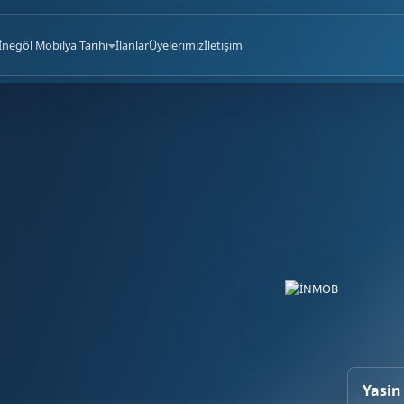
İnegöl Mobilya Tarihi
İlanlar
Üyelerimiz
İletişim
Yasin