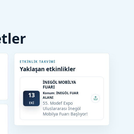
etler
ETKINLIK TAKVIMI
Yaklaşan etkinlikler
İNEGÖL MOBİLYA
FUARI
Konum: İNEGÖL FUAR
13
ALANI
55. Modef Expo
EKİ
Uluslararası İnegöl
Mobilya Fuarı Başlıyor!