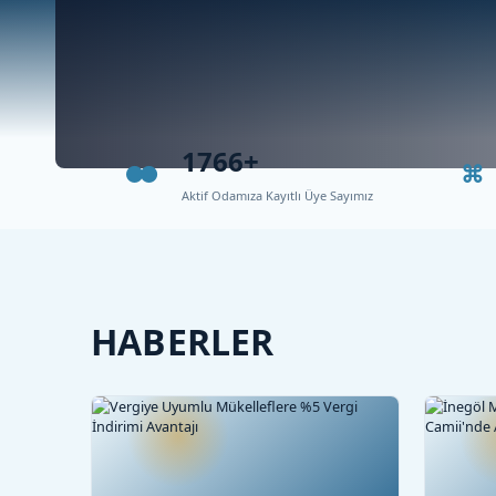
1766+
Aktif Odamıza Kayıtlı Üye Sayımız
HABERLER