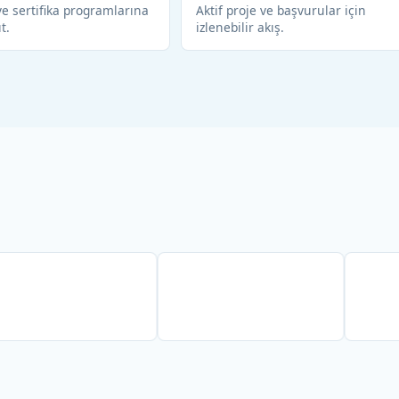
e sertifika programlarına
Aktif proje ve başvurular için
ıt.
izlenebilir akış.
Partner
Partner