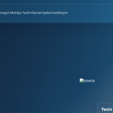
İnegöl Mobilya Tarihi
İlanlar
Üyelerimiz
İletişim
Yasin