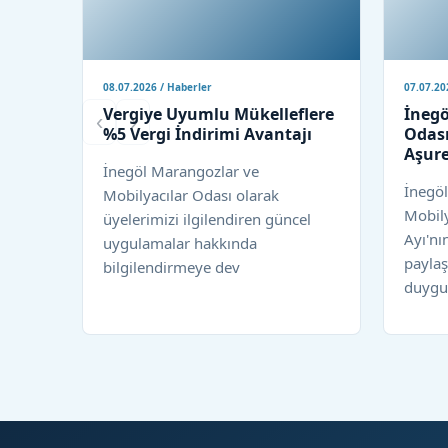
08.07.2026 / Haberler
07.07.20
Vergiye Uyumlu Mükelleflere
İnegö
‹
›
%5 Vergi İndirimi Avantajı
Odası
Aşure
İnegöl Marangozlar ve
İnegö
Mobilyacılar Odası olarak
Mobil
üyelerimizi ilgilendiren güncel
Ayı'nı
uygulamalar hakkında
paylaş
bilgilendirmeye dev
duygul