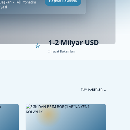
Başkan Hakkında
aşkanı - TAİF Yönetim
Üyesi
1-2 Milyar USD
İhracat Rakamları
TÜM HABERLER →