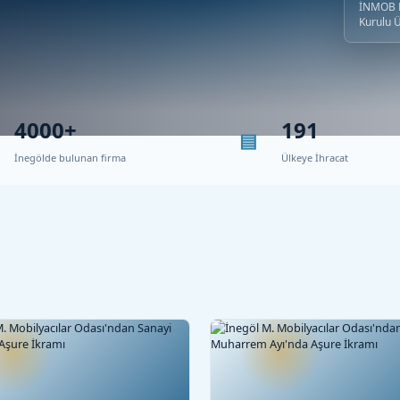
İNMOB B
Kurulu 
4000+
191
İnegölde bulunan firma
Ülkeye İhracat