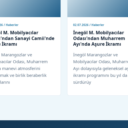
26 / Haberler
02.07.2026 / Haberler
l M. Mobilyacılar
İnegöl M. Mobilyacılar
'ndan Sanayi Camii'nde
Odası'ndan Muharrem
 İkramı
Ayı'nda Aşure İkramı
l Marangozlar ve
İnegöl Marangozlar ve
yacılar Odası, Muharrem
Mobilyacılar Odası, Muhar
n manevi atmosferini
Ayı dolayısıyla geleneksel a
mak ve birlik beraberlik
ikramı programını bu yıl da
arını
sürdürüy