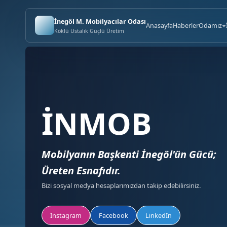
İnegöl M. Mobilyacılar Odası
Anasayfa
Haberler
Odamız
Köklü Ustalık Güçlü Üretim
İNMOB
Mobilyanın Başkenti İnegöl'ün Gücü;
Üreten Esnafıdır.
Bizi sosyal medya hesaplarımızdan takip edebilirsiniz.
Instagram
Facebook
LinkedIn